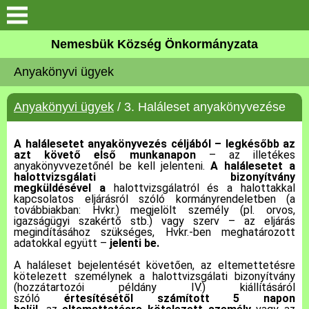
Keresés
Nemesbük Község Önkormányzata
Önkormányzat
Anyakönyvi ügyek
Közös Önkormányzati
Anyakönyvi ügyek
/ 3. Haláleset anyakönyvezése
Hivatal
A halálesetet anyakönyvezés céljából – legkésőbb az
Zalaköveskút
azt követő első munkanapon
– az illetékes
anyakönyvvezetőnél be kell jelenteni.
A halálesetet a
halottvizsgálati bizonyítvány
Művelődési ház
megküldésével a
halottvizsgálatról és a halottakkal
kapcsolatos eljárásról szóló kormányrendeletben (a
továbbiakban: Hvkr.) megjelölt személy (pl. orvos,
Elérhetőség
igazságügyi szakértő stb.) vagy szerv – az eljárás
megindításához szükséges, Hvkr.-ben meghatározott
adatokkal együtt –
jelenti be.
MAGYAR FALU PROGRAM
A haláleset bejelentését követően, az eltemettetésre
kötelezett személynek a halottvizsgálati bizonyítvány
(hozzátartozói példány IV.) kiállításáról
Versenyképes Járások
szóló
értesítésétől számított 5 napon
Program