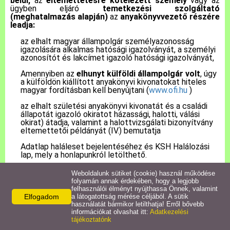
belül,
az
eltemettetésre kötelezett személy
vagy az
ügyben eljáró
temetkezési szolgáltató
(meghatalmazás alapján)
az
anyakönyvvezető részére
Pályázatok
leadja:
az elhalt magyar állampolgár személyazonosság
igazolására alkalmas hatósági igazolványát, a személyi
Közérdekű információk
azonosítót és lakcímet igazoló hatósági igazolványát,
Amennyiben az
elhunyt külföldi állampolgár volt
, úgy
Letölthető nyomtatványok
a külföldön kiállított anyakönyvi kivonatokat hiteles
magyar fordításban kell benyújtani (
www.ofi.hu
)
az elhalt születési anyakönyvi kivonatát és a családi
E-ügyintézés
állapotát igazoló okiratot házassági, halotti, válási
okirat) átadja, valamint a halottvizsgálati bizonyítvány
eltemettetői példányát (IV.) bemutatja
Anyakönyvi ügyek
Adatlap haláleset bejelentéséhez és KSH Halálozási
lap, mely a honlapunkról letölthető.
Rendeletek,
Dokumentumok
Weboldalunk sütiket (cookie) használ működése
folyamán annak érdekében, hogy a legjobb
A hozzátartozó előzetesen kérheti az illetékes
felhasználói élményt nyújthassa Önnek, valamint
anyakönyvvezetőtől, hogy az elhunyt születését,
Elfogadom
a látogatottság mérése céljából. A sütik
Álláspályázat
házasságkötését, családi állapot változását (válás,
használatát bármikor letilthatja! Erről bővebb
özvegység) rögzítse be az EAK- ba, mert abban az
információkat olvashat itt:
Adatkezelési
esetben ezekről az anyakönyvi eseményekről már nem
tájékoztatónk
Jegyzőkönyvek
kell okiratot becsatolni.