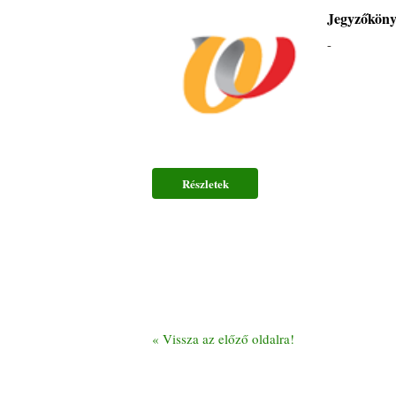
Jegyzőkön
-
Részletek
«
Vissza az előző oldalra!