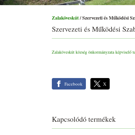
Zalaköveskút
/ Szervezeti és Működési S
Szervezeti és Működési Sza
Zalaköveskút község önkormányzata képviselő te
Facebook
X
Kapcsolódó termékek