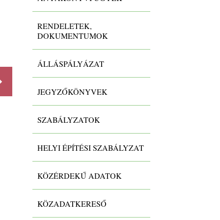
Törzskönyvi és bankszámla
adatok
RENDELETEK,
DOKUMENTUMOK
-
ÁLLÁSPÁLYÁZAT
Részletek
Részlet
JEGYZŐKÖNYVEK
SZABÁLYZATOK
HELYI ÉPÍTÉSI SZABÁLYZAT
KÖZÉRDEKŰ ADATOK
KÖZADATKERESŐ