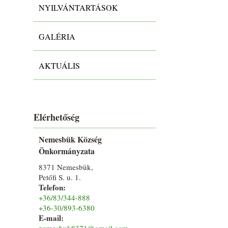
NYILVÁNTARTÁSOK
GALÉRIA
AKTUÁLIS
Elérhetőség
Nemesbük Község
Önkormányzata
8371 Nemesbük,
Petőfi S. u. 1.
Telefon:
+36/83/344-888
+36-30/893-6380
E-mail:
nemesbuk8371@gmail.com