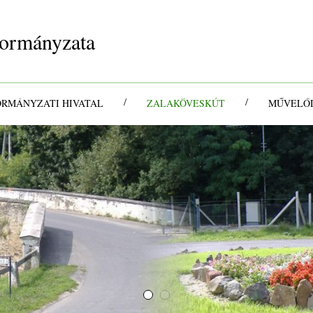
ormányzata
/
/
ORMÁNYZATI HIVATAL
ZALAKÖVESKÚT
MŰVELŐD