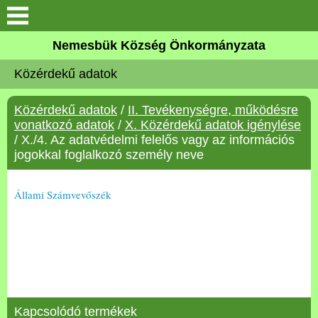
Keresés
Nemesbük Község Önkormányzata
Önkormányzat
Közérdekű adatok
Közös Önkormányzati
Közérdekű adatok
/
II. Tevékenységre, működésre
Hivatal
vonatkozó adatok
/
X. Közérdekű adatok igénylése
/ X./4. Az adatvédelmi felelős vagy az információs
Zalaköveskút
jogokkal foglalkozó személy neve
Művelődési ház
Állami Számvevőszék
Elérhetőség
MAGYAR FALU PROGRAM
Versenyképes Járások
Kapcsolódó termékek
Program