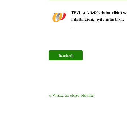
IV./1. A közfeladatot ellátó sz
adatbázisai, nyilvántartás...
-
Részletek
«
Vissza az előző oldalra!