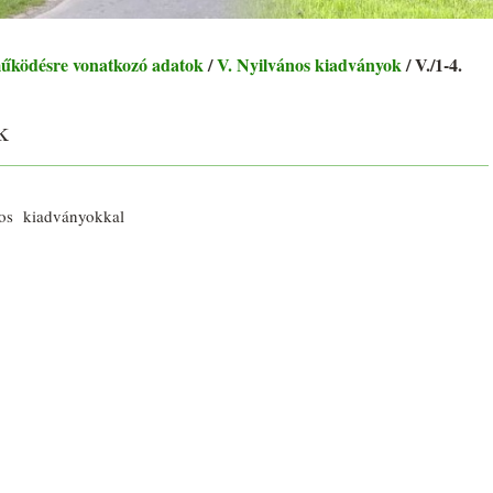
működésre vonatkozó adatok
/
V. Nyilvános kiadványok
/ V./1-4.
k
os kiadványokkal