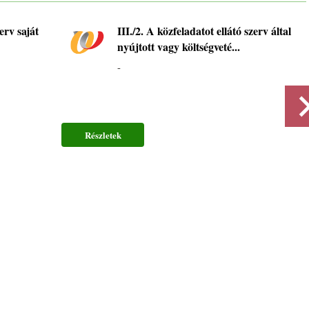
erv saját
III./2. A közfeladatot ellátó szerv által
nyújtott vagy költségveté...
-
Részletek