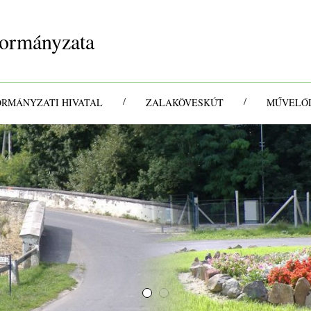
ormányzata
/
/
ORMÁNYZATI HIVATAL
ZALAKÖVESKÚT
MŰVELŐD