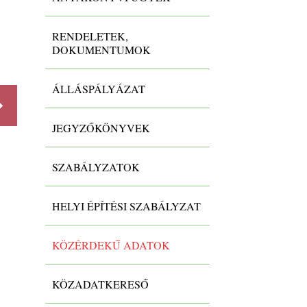
VI/10. A testületi szerv döntései,
RENDELETEK,
koncepciók, jegyzőkönyvek
DOKUMENTUMOK
-
ÁLLÁSPÁLYÁZAT
JEGYZŐKÖNYVEK
Részletek
Részlet
SZABÁLYZATOK
HELYI ÉPÍTÉSI SZABÁLYZAT
KÖZÉRDEKŰ ADATOK
KÖZADATKERESŐ