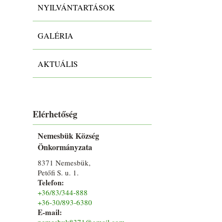
NYILVÁNTARTÁSOK
GALÉRIA
AKTUÁLIS
Elérhetőség
Nemesbük Község
Önkormányzata
8371 Nemesbük,
Petőfi S. u. 1.
Telefon:
+36/83/344-888
+36-30/893-6380
E-mail:
nemesbuk8371@gmail.com