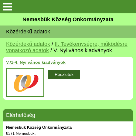
Keresés
Nemesbük Község Önkormányzata
Önkormányzat
Közérdekű adatok
Közös Önkormányzati
Közérdekű adatok
/
II. Tevékenységre, működésre
Hivatal
vonatkozó adatok
/ V. Nyilvános kiadványok
V./1-4. Nyilvános kiadványok
Zalaköveskút
Részletek
Művelődési ház
Elérhetőség
MAGYAR FALU PROGRAM
Elérhetőség
Nemesbük Község Önkormányzata
Versenyképes Járások
8371 Nemesbük,
Program