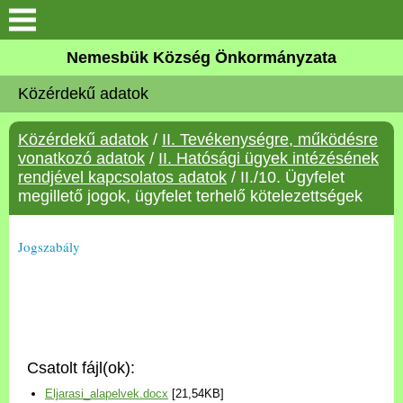
Keresés
Nemesbük Község Önkormányzata
Önkormányzat
Közérdekű adatok
Közös Önkormányzati
Közérdekű adatok
/
II. Tevékenységre, működésre
Hivatal
vonatkozó adatok
/
II. Hatósági ügyek intézésének
rendjével kapcsolatos adatok
/ II./10. Ügyfelet
Zalaköveskút
megillető jogok, ügyfelet terhelő kötelezettségek
Művelődési ház
Jogszabály
Elérhetőség
MAGYAR FALU PROGRAM
Csatolt fájl(ok):
Versenyképes Járások
Eljarasi_alapelvek.docx
[21,54KB]
Program