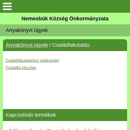
Keresés
Nemesbük Község Önkormányzata
Önkormányzat
Anyakönyvi ügyek
Közös Önkormányzati
Anyakönyvi ügyek
/ Családfakutatás
Hivatal
Zalaköveskút
Családfakutatáshoz tájékoztató
Családfa készítés
Művelődési ház
Elérhetőség
MAGYAR FALU PROGRAM
Kapcsolódó termékek
Versenyképes Járások
Program