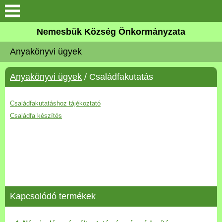
Keresés
Nemesbük Község Önkormányzata
Önkormányzat
Anyakönyvi ügyek
Közös Önkormányzati
Anyakönyvi ügyek
/ Családfakutatás
Hivatal
Zalaköveskút
Családfakutatáshoz tájékoztató
Családfa készítés
Művelődési ház
Elérhetőség
MAGYAR FALU PROGRAM
Kapcsolódó termékek
Versenyképes Járások
Program