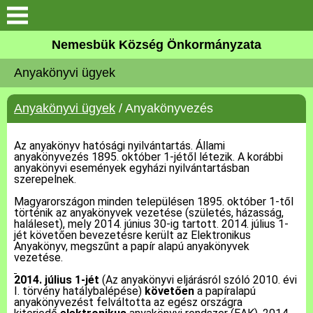
Keresés
Nemesbük Község Önkormányzata
Önkormányzat
Anyakönyvi ügyek
Közös Önkormányzati
Anyakönyvi ügyek
/ Anyakönyvezés
Hivatal
Az anyakönyv hatósági nyilvántartás. Állami
Zalaköveskút
anyakönyvezés 1895. október 1-jétől létezik. A korábbi
anyakönyvi események egyházi nyilvántartásban
szerepelnek.
Művelődési ház
Magyarországon minden településen 1895. október 1-től
történik az anyakönyvek vezetése (születés, házasság,
Elérhetőség
haláleset), mely 2014. június 30-ig tartott. 2014. július 1-
jét követően bevezetésre került az Elektronikus
Anyakönyv, megszűnt a papír alapú anyakönyvek
vezetése.
MAGYAR FALU PROGRAM
2014. július 1-jét
(Az anyakönyvi eljárásról szóló 2010. évi
I. törvény hatálybalépése)
követően
a papíralapú
Versenyképes Járások
anyakönyvezést felváltotta az egész országra
Program