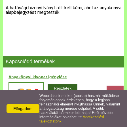
A hatósági bizonyítványt ott kell kérni, ahol az anyakönyvi
alapbejegyzést megtették.
Pályázatok
Közérdekű információk
Letölthető nyomtatványok
E-ügyintézés
Kapcsolódó termékek
Anyakönyvi ügyek
Anyakönyvi kivonat igénylése
Részletek
Rendeletek,
Dokumentumok
Weboldalunk sütiket (cookie) használ működése
folyamán annak érdekében, hogy a legjobb
felhasználói élményt nyújthassa Önnek, valamint
Elfogadom
a látogatottság mérése céljából. A sütik
Álláspályázat
használatát bármikor letilthatja! Erről bővebb
információkat olvashat itt:
Adatkezelési
tájékoztatónk
Jegyzőkönyvek