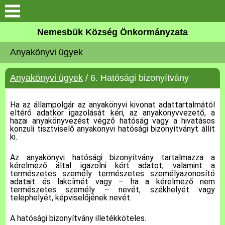
Keresés
Nemesbük Község Önkormányzata
Önkormányzat
Anyakönyvi ügyek
Közös Önkormányzati
Anyakönyvi ügyek
/ 6. Hatósági bizonyítvány
Hivatal
Ha az állampolgár az anyakönyvi kivonat adattartalmától
Zalaköveskút
eltérő adatkör igazolását kéri, az anyakönyvvezető, a
hazai anyakönyvezést végző hatóság vagy a hivatásos
konzuli tisztviselő anyakönyvi hatósági bizonyítványt állít
Művelődési ház
ki.
Az anyakönyvi hatósági bizonyítvány tartalmazza a
Elérhetőség
kérelmező által igazolni kért adatot, valamint a
természetes személy természetes személyazonosító
adatait és lakcímét vagy – ha a kérelmező nem
MAGYAR FALU PROGRAM
természetes személy – nevét, székhelyét vagy
telephelyét, képviselőjének nevét.
Versenyképes Járások
A hatósági bizonyítvány illetékköteles.
Program