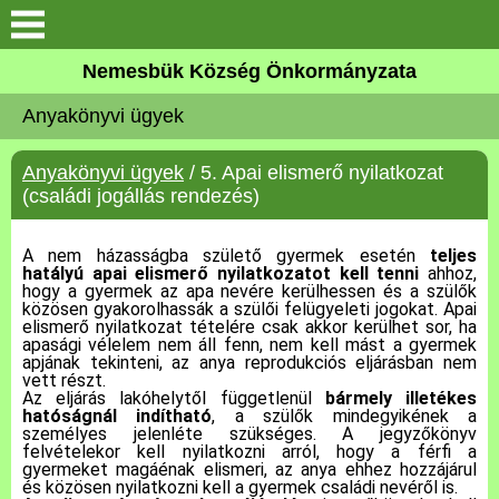
Keresés
Nemesbük Község Önkormányzata
Önkormányzat
Anyakönyvi ügyek
Közös Önkormányzati
Anyakönyvi ügyek
/ 5. Apai elismerő nyilatkozat
Hivatal
(családi jogállás rendezés)
Zalaköveskút
A nem házasságba születő gyermek esetén
teljes
hatályú apai elismerő nyilatkozatot kell tenni
ahhoz,
hogy a gyermek az apa nevére kerülhessen és a szülők
Művelődési ház
közösen gyakorolhassák a szülői felügyeleti jogokat. Apai
elismerő nyilatkozat tételére csak akkor kerülhet sor, ha
apasági vélelem nem áll fenn, nem kell mást a gyermek
Elérhetőség
apjának tekinteni, az anya reprodukciós eljárásban nem
vett részt.
Az eljárás lakóhelytől függetlenül
bármely illetékes
MAGYAR FALU PROGRAM
hatóságnál indítható
, a szülők mindegyikének a
személyes jelenléte szükséges. A jegyzőkönyv
felvételekor kell nyilatkozni arról, hogy a férfi a
gyermeket magáénak elismeri, az anya ehhez hozzájárul
Versenyképes Járások
és közösen nyilatkozni kell a gyermek családi nevéről is.
Program