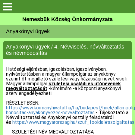
Keresés
Nemesbük Község Önkormányzata
Önkormányzat
Anyakönyvi ügyek
Közös Önkormányzati
Anyakönyvi ügyek
/ 4. Névviselés, névváltoztatás
Hivatal
és névmódosítás
Zalaköveskút
Hatósági eljárásban, igazolásban, igazolványban,
nyilvántartásban a magyar állampolgár az anyakönyv
szerint őt megillető születési vagy házassági nevet viseli.
Művelődési ház
Magyar állampolgár
születési családi és utónevének
megváltoztatását
-kérelmére -a központi anyakönyvi
szerv engedélyezheti.
Elérhetőség
RÉSZLETESEN:
https://www.kormanyhivatal.hu/hu/budapest/hirek/allampolg
MAGYAR FALU PROGRAM
honositas-anyakonyvezes-nevvaltoztatas
- Tájékoztató a
Névváltoztatási és Anyakönyvi osztály feladatairól
és
https://www.magyarorszag.hu/szuf_fooldal#szolgaltatas
Versenyképes Járások
SZÜLETÉSI NÉV MEGVÁLTOZTATÁSA
Program