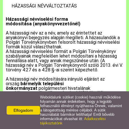
HÁZASSÁGI NÉVVÁLTOZTATÁS
Pályázatok
Házassági névviselési forma
módosítása
(anyakönyvvezetőnél)
Közérdekű információk
A házassági név az a név, amely az érintettet az
anyakönyvi bejegyzés alapján megilleti. A házasulandók a
Polgári Törvénykönyvben felsorolt házassági névviselési
Letölthető nyomtatványok
formák közül választhatnak.
A házassági névviselési formát a Polgári Törvénykönyv
szabályainak megfelelően lehet módosítani a házasság
E-ügyintézés
fennállása alatt, vagy annak megszűnése után. (A
házassági név a Polgári Törvénykönyvről szóló 2013. évi V.
törvény 4:27 és a 4:28 §-ai szerint képezhető.
Anyakönyvi ügyek
A házassági név módosítására irányuló eljárást az
ország
bármelyik települési
önkormányzat
polgármesteri hivatalának
Rendeletek,
anyakönyvvezetője előtt, valamint külföldön élő
Dokumentumok
állampolgár esetében bármelyik hivatásos konzuli
Weboldalunk sütiket (cookie) használ működése
tisztviselő előtt lehet kezdeményezni. Az eljárás
folyamán annak érdekében, hogy a legjobb
felhasználói élményt nyújthassa Önnek, valamint
lefolytatására a házasságkötés helye szerinti
Elfogadom
a látogatottság mérése céljából. A sütik
anyakönyvvezető rendelkezik hatáskörrel. Amennyiben a
Álláspályázat
használatát bármikor letilthatja! Erről bővebb
házasság már rögzítésre került az EAK-ban, akkor
információkat olvashat itt:
Adatkezelési
bármelyik anyakönyvvezető.
tájékoztatónk
Jegyzőkönyvek