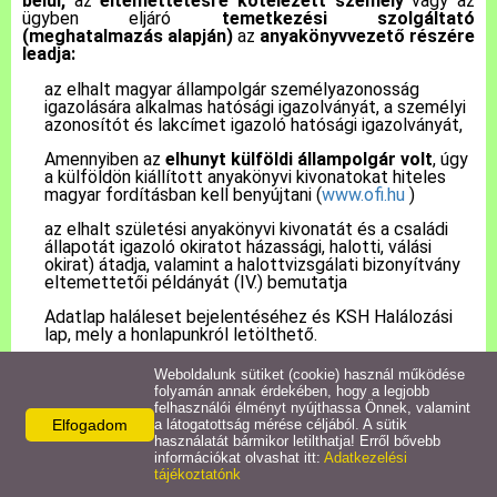
belül,
az
eltemettetésre kötelezett személy
vagy az
ügyben eljáró
temetkezési szolgáltató
(meghatalmazás alapján)
az
anyakönyvvezető részére
Pályázatok
leadja:
az elhalt magyar állampolgár személyazonosság
igazolására alkalmas hatósági igazolványát, a személyi
Közérdekű információk
azonosítót és lakcímet igazoló hatósági igazolványát,
Amennyiben az
elhunyt külföldi állampolgár volt
, úgy
Letölthető nyomtatványok
a külföldön kiállított anyakönyvi kivonatokat hiteles
magyar fordításban kell benyújtani (
www.ofi.hu
)
az elhalt születési anyakönyvi kivonatát és a családi
E-ügyintézés
állapotát igazoló okiratot házassági, halotti, válási
okirat) átadja, valamint a halottvizsgálati bizonyítvány
eltemettetői példányát (IV.) bemutatja
Anyakönyvi ügyek
Adatlap haláleset bejelentéséhez és KSH Halálozási
lap, mely a honlapunkról letölthető.
Rendeletek,
Dokumentumok
Weboldalunk sütiket (cookie) használ működése
folyamán annak érdekében, hogy a legjobb
A hozzátartozó előzetesen kérheti az illetékes
felhasználói élményt nyújthassa Önnek, valamint
anyakönyvvezetőtől, hogy az elhunyt születését,
Elfogadom
a látogatottság mérése céljából. A sütik
Álláspályázat
házasságkötését, családi állapot változását (válás,
használatát bármikor letilthatja! Erről bővebb
özvegység) rögzítse be az EAK- ba, mert abban az
információkat olvashat itt:
Adatkezelési
esetben ezekről az anyakönyvi eseményekről már nem
tájékoztatónk
Jegyzőkönyvek
kell okiratot becsatolni.