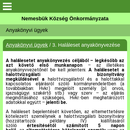
Keresés
Nemesbük Község Önkormányzata
Önkormányzat
Anyakönyvi ügyek
Közös Önkormányzati
Anyakönyvi ügyek
/ 3. Haláleset anyakönyvezése
Hivatal
A halálesetet anyakönyvezés céljából – legkésőbb az
Zalaköveskút
azt követő első munkanapon
– az illetékes
anyakönyvvezetőnél be kell jelenteni.
A halálesetet a
halottvizsgálati bizonyítvány
Művelődési ház
megküldésével a
halottvizsgálatról és a halottakkal
kapcsolatos eljárásról szóló kormányrendeletben (a
továbbiakban: Hvkr.) megjelölt személy (pl. orvos,
Elérhetőség
igazságügyi szakértő stb.) vagy szerv – az eljárás
megindításához szükséges, Hvkr.-ben meghatározott
adatokkal együtt –
jelenti be.
MAGYAR FALU PROGRAM
A haláleset bejelentését követően, az eltemettetésre
kötelezett személynek a halottvizsgálati bizonyítvány
(hozzátartozói példány IV.) kiállításáról
Versenyképes Járások
szóló
értesítésétől számított 5 napon
Program