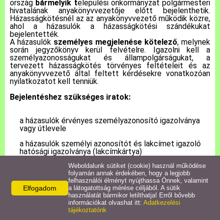
ország
bármelyik t
elepülési önkormányzat polgármesteri
hivatalának anyakönyvvezetője előtt bejelenthetik.
Házasságkötésnél az az anyakönyvvezető működik közre,
Pályázatok
ahol a házasulók a házasságkötési szándékukat
bejelentették.
A házasulók
személyes megjelenése kötelező
, melynek
Közérdekű információk
során jegyzőkönyv kerül felvételre. Igazolni kell a
személyazonosságukat és állampolgárságukat, a
tervezett házasságkötés törvényes feltételeit és az
anyakönyvvezető által feltett kérdésekre vonatkozóan
Letölthető nyomtatványok
nyilatkozatot kell tenniük.
Bejelentéshez szükséges iratok:
E-ügyintézés
a házasulók érvényes személyazonosító igazolványa
Anyakönyvi ügyek
vagy útlevele
a házasulók személyi azonosítót és lakcímet igazoló
hatósági igazolványa (lakcímkártya)
Rendeletek,
Dokumentumok
a házasulók születési anyakönyvi kivonata (kivéve, ha
Weboldalunk sütiket (cookie) használ működése
folyamán annak érdekében, hogy a legjobb
már az EAK-ban szerepel)
felhasználói élményt nyújthassa Önnek, valamint
Elfogadom
a látogatottság mérése céljából. A sütik
családi állapot igazolás
hajadon, nőtlen
családi állapot
Álláspályázat
használatát bármikor letilthatja! Erről bővebb
igazolására nem kell okiratot bemutatni, annak
információkat olvashat itt:
Adatkezelési
ellenőrzése az anyakönyvvezető által történik a
tájékoztatónk
személyi adat- és lakcímnyilvántartásban
Jegyzőkönyvek