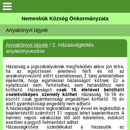
Keresés
Nemesbük Község Önkormányzata
Önkormányzat
Anyakönyvi ügyek
Közös Önkormányzati
Anyakönyvi ügyek
/ 2. Házasságkötés
Hivatal
anyakönyvezése
Zalaköveskút
Házasság a jogszabályoknak megfelelően akkor jön létre,
ha az együttesen jelenlevő férfi és nő az
anyakönyvvezető előtt személyesen, 2 tanú jelenlétében
Művelődési ház
kijelentik, hogy egymással házasságot kötnek. Ez a
nyilatkozat sem feltételhez, sem határidőhöz nem
köthető. Házasságot
csak 18. életévet betöltött
Elérhetőség
cselekvőképes személy köthet
. Házasság 16-18 év
között csak gyámhatósági engedéllyel köthető. 16 év
alatt gyámhatósági engedély nem adható.
MAGYAR FALU PROGRAM
A házasságkötésre legkorábban egy évvel és legkésőbb a
bejelentéstől számított 31. nappal lehet bejelentkezni. A
harminc napos várakozási idő alól kérelemre, indokolt
esetben a jegyző felmentést adhat.
Versenyképes Járások
Házasságkötési szándékukat a házasulók az
Program