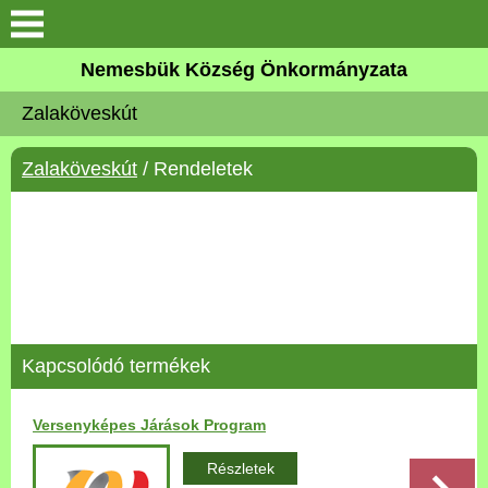
Keresés
Nemesbük Község Önkormányzata
Önkormányzat
Zalaköveskút
Közös Önkormányzati
Zalaköveskút
/ Rendeletek
Hivatal
Zalaköveskút
Művelődési ház
Elérhetőség
Kapcsolódó termékek
MAGYAR FALU PROGRAM
Versenyképes Járások Program
Versenyképes Járások
Részletek
Program