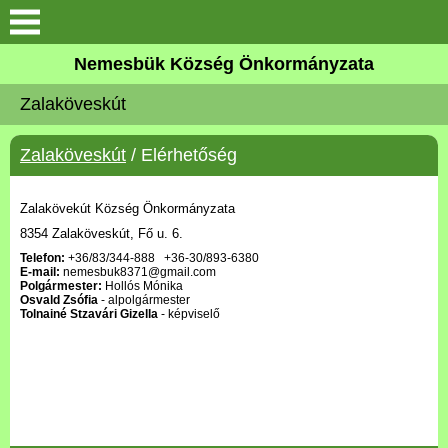
Keresés
Nemesbük Község Önkormányzata
Önkormányzat
Zalaköveskút
Közös Önkormányzati
Zalaköveskút
/ Elérhetőség
Hivatal
Zalaköveskút
Zalakövekút Község Önkormányzata
8354 Zalaköveskút, Fő u. 6.
Telefon:
+36/83/344-888 +36-30/893-6380
Művelődési ház
E-mail:
nemesbuk8371@gmail.com
Polgármester:
Hollós Mónika
Osvald Zsófia
- alpolgármester
Elérhetőség
Tolnainé Stzavári Gizella
- képviselő
MAGYAR FALU PROGRAM
Versenyképes Járások
Program