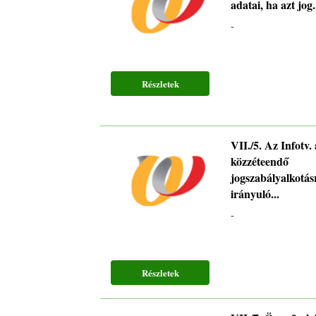
adatai, ha azt jog.
-
Részletek
VII./5. Az Infotv.
közzéteendő
jogszabályalkotás
irányuló...
-
Részletek