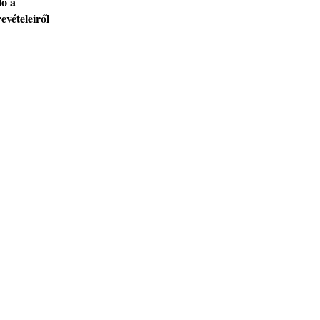
ló a
evételeiről