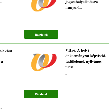
..
jogszabályalkotásra
irányuló...
-
Részletek
 alapján
VII./6. A helyi
önkormányzat képviselő-
ra
testületének nyilvános
ülésé...
-
Részletek