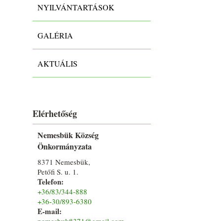
NYILVÁNTARTÁSOK
GALÉRIA
AKTUÁLIS
Elérhetőség
Nemesbük Község
Önkormányzata
8371 Nemesbük,
Petőfi S. u. 1.
Telefon:
+36/83/344-888
+36-30/893-6380
E-mail:
nemesbuk8371@gmail.com