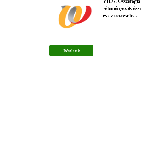
VII./7. Összefogla
véleményezők észr
és az észrevéte...
-
Részletek