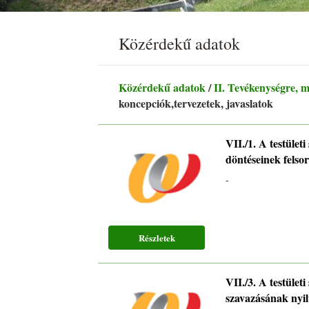
Közérdekű adatok
Közérdekű adatok
/
II. Tevékenységre, 
koncepciók,tervezetek, javaslatok
VII./1. A testületi
döntéseinek felso
-
Részletek
VII./3. A testületi
szavazásának nyi