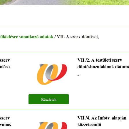
működésre vonatkozó adatok
/ VII. A szerv döntései,
 szerv
VII./2. A testületi szerv
rolása
döntéshozatalának dátum
-
Részletek
 szerv
VII./4. Az Infotv. alapján
lvános
közzéteendő