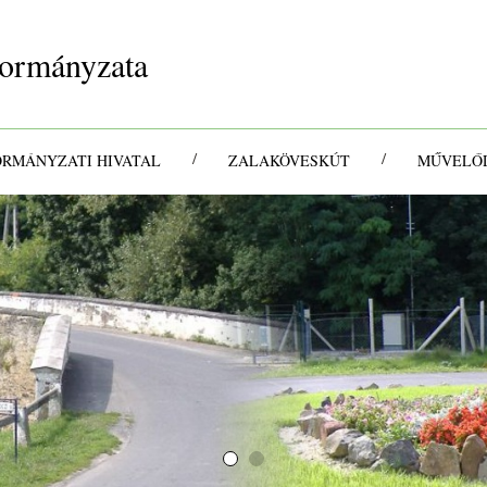
ormányzata
/
/
ORMÁNYZATI HIVATAL
ZALAKÖVESKÚT
MŰVELŐD