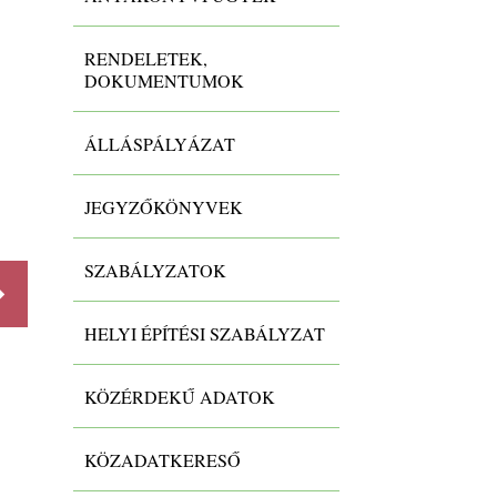
RENDELETEK,
DOKUMENTUMOK
ÁLLÁSPÁLYÁZAT
Keszthelyi Járásbíróság
Hivat
„Agrá
Hirdetmény-2002-
JEGYZŐKÖNYVEK
3.Vh.419/2024/18
Hivat
„Agrá
tréni
SZABÁLYZATOK
felhí
HELYI ÉPÍTÉSI SZABÁLYZAT
Részletek
KÖZÉRDEKŰ ADATOK
Részlet
KÖZADATKERESŐ