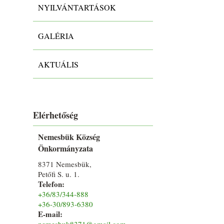
NYILVÁNTARTÁSOK
GALÉRIA
AKTUÁLIS
Elérhetőség
Nemesbük Község
Önkormányzata
8371 Nemesbük,
Petőfi S. u. 1.
Telefon:
+36/83/344-888
+36-30/893-6380
E-mail:
nemesbuk8371@gmail.com