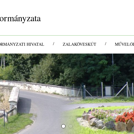
ormányzata
/
/
ORMÁNYZATI HIVATAL
ZALAKÖVESKÚT
MŰVELŐD